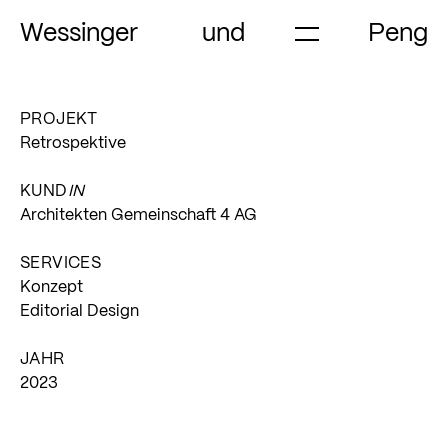
Skip
to
Wessinger
und
Peng
content
PROJEKT
Retrospektive
KUND
IN
Architekten Gemeinschaft 4 AG
SERVICES
Konzept
Editorial Design
JAHR
2023